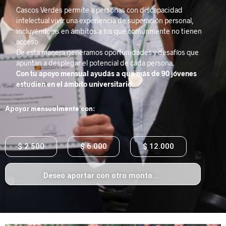
Cascos Verdes permite a personas con discapacidad
intelectual vivir una experiencia de superación personal,
incluyéndolas en ámbitos a los que comúnmente no tienen
acceso.
De esta manera generamos oportunidades y desafíos que
apuntan a desplegar el potencial de cada persona.
Con tu apoyo mensual ayudás a que más de 90 jóvenes
estudien en el ámbito universitario.
Apoyar mensualmente con:
$ 2.500
$ 6.000
$ 12.000
Deseo aportar con otro monto...