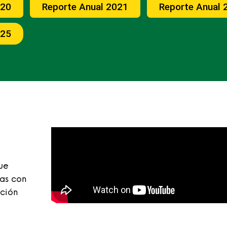
020
Reporte Anual 2021
Reporte Anual 
025
que
nas con
ación