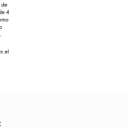
a de
de 4
como
o
s.
en el
: